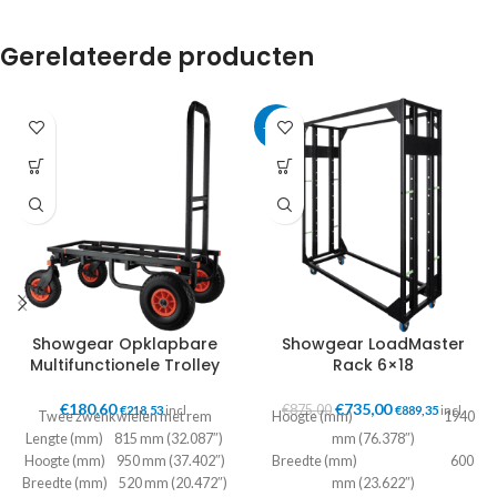
Gerelateerde producten
-16%
Showgear Opklapbare
Showgear LoadMaster
Multifunctionele Trolley
Rack 6×18
€
180,60
€
735,00
€
875,00
€
218,53
incl.
€
889,35
incl.
Twee zwenkwielen met rem
Hoogte (mm) 1940
Lengte (mm) 815 mm (32.087″)
mm (76.378″)
Hoogte (mm) 950 mm (37.402″)
Breedte (mm) 600
Breedte (mm) 520 mm (20.472″)
mm (23.622″)