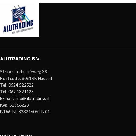
Gewicht 17.2 kg (37.919 lb)
Lengte (mm) 1600
Maximale Belasting 175 kg
mm (62.992″)
(385.809 lb)
Gewicht 70 kg
Kleur Zwart
(154.323 lb)
Productsheets
Max. gelijkmatig verdeelde
belasting 500 kg (1102.31 lb)
Materiaal Staal
Kleur Zwart
Tourlabelvak Ja
Wielen 4
ALUTRADING B.V.
Wielmaat 100
mm
Straat:
Industrieweg 38
Wieltype
Postcode:
8061RB Hasselt
Draaibaar met Rem
Tel:
0524 522522
Meegeleverde Accessoires
Tel:
062 1321128
Schroeven, Tool Kit (LoadMater
E-mail:
info@alutrading.nl
Rack)
Kvk:
51366223
BTW:
NL 823246061 B 01