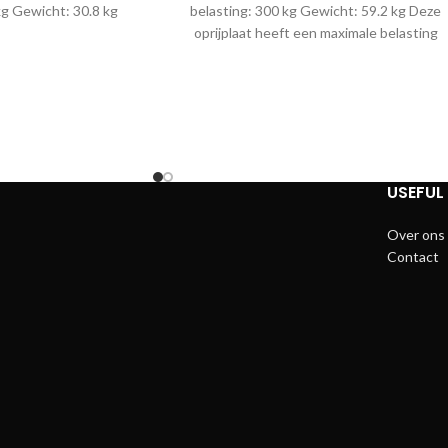
kg Gewicht: 30.8 kg
belasting: 300 kg Gewicht: 59.2 kg Deze
oprijplaat heeft een maximale belasting
waardoor hier gebruik wordt gemaakt
van 2 paar extra steunen in het midden
van de oprijplaat. De steunen kunnen los
bijbesteld worden in onze webshop.
USEFUL 
Over ons
Contact