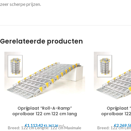
zeer scherpe prijzen.
Gerelateerde producten
Oprijplaat “Roll-A-Ramp”
Oprijplaat
oprolbaar 122 cm 122 cm lang
oprolbaar 12
€
1.113,42
€
2.269,5
€
1.347,24
incl.
Breed: 122 cm Lengte: 122 cm Maximale
Breed: 122 cm Le