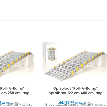
 “Roll-A-Ramp”
Oprijplaat “Roll-A-Ramp”
2 cm 259 cm lang
oprolbaar 122 cm 488 cm lang
8
€
4.455,99
€
2.746,19
incl.
€
5.391,75
incl.
ngte: 259 cm Maximale
Breed: 122 cm Lengte: 488 cm Maximale