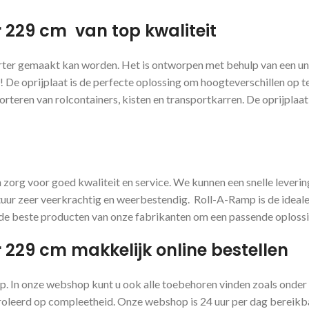
 229 cm van top kwaliteit
er gemaakt kan worden. Het is ontworpen met behulp van een unie
 De oprijplaat is de perfecte oplossing om hoogteverschillen op 
rteren van rolcontainers, kisten en transportkarren. De oprijplaat
zorg voor goed kwaliteit en service. We kunnen een snelle levering
uur zeer veerkrachtig en weerbestendig. Roll-A-Ramp is de ideale 
e beste producten van onze fabrikanten om een ​​passende oplossin
229 cm makkelijk online bestellen
op. In onze webshop kunt u ook alle toebehoren vinden zoals onde
ntroleerd op compleetheid. Onze webshop is 24 uur per dag bereikba