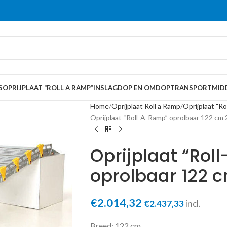
S
OPRIJPLAAT “ROLL A RAMP”
INSLAGDOP EN OMDOP
TRANSPORTMID
Home
Oprijplaat Roll a Ramp
Oprijplaat "R
Oprijplaat “Roll-A-Ramp” oprolbaar 122 cm 
Oprijplaat “Ro
oprolbaar 122 
€
2.014,32
€
2.437,33
incl.
Breed: 122 cm