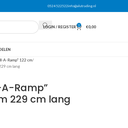
0524 522522
info@alutrading.nl
0
LOGIN / REGISTER
€
0,00
DELEN
oll-A-Ramp" 122 cm
229 cm lang
ll-A-Ramp”
cm 229 cm lang