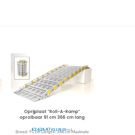
Oprijplaat “Roll-A-Ramp”
Oprijpla
oprolbaar 91 cm 366 cm lang
oprolbaar
€
2.626,47
€
2.85
€
3.178,03
incl.
Breed: 91 cm Lengte: 366 cm Maximale
Breed: 91 cm 