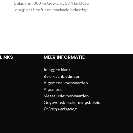
belasting: 300 kg Gewicht: 33.4 kg Deze
belasting: 300
oprijplaat heeft een maximale belasting
oprijplaat hee
waardoor hier gebruik wordt gemaakt
waardoor hie
van extra steunen in het midden van de
van extra steu
oprijplaat. De steunen kunnen los
oprijplaat.
bijbesteld worden in onze webshop.
bijbesteld w
LINKS
MEER INFORMATIE
Inloggen klant
Bekijk aanbiedingen
Algemene voorwaarden
Algemene
Metaalunievoorwaarden
Gegevensbeschermingsbeleid
Privacyverklaring