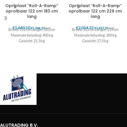
Oprijplaat “Roll-A-Ramp”
Oprijplaat “Roll-A-Ramp”
oprolbaar 122 cm 183 cm
oprolbaar 122 cm 229 cm
lang
lang
€
1.640,10
€
2.014,32
€
1.984,52
incl.
€
2.437,33
incl.
Breed: 122 cm Lengte: 183 cm
Breed: 122 cm Lengte: 219 cm
Maximale belasting: 400 kg
Maximale belasting: 300 kg
Gewicht: 21.3 kg
Gewicht: 27.0 kg
ALUTRADING B.V.