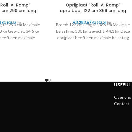
 “Roll-A-Ramp”
Oprijplaat “Roll-A-Ramp”
2 cm 290 cm lang
oprolbaar 122 cm 366 cm lang
1
€
3.283,67
€
3.105,36
incl.
€
3.973,24
incl.
ngte: 290 cm Maximale
Breed: 122 cm Lengte: 366 cm Maximale
0 kg Gewicht: 34.6 kg
belasting: 300 kg Gewicht: 44.1 kg Deze
 heeft een maximale
oprijplaat heeft een maximale belasting
or hier gebruik wordt
waardoor hier gebruik wordt gemaakt
tra steunen in het
van extra steunen in het midden van de
rijplaat. De steunen
oprijplaat. De steunen kunnen los
steld worden in onze
bijbesteld worden in onze webshop.
bshop.
USEFUL 
Over ons
Contact