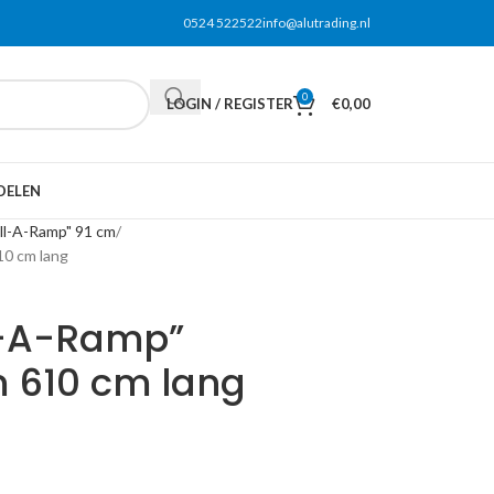
0524 522522
info@alutrading.nl
0
LOGIN / REGISTER
€
0,00
DELEN
oll-A-Ramp" 91 cm
10 cm lang
ll-A-Ramp”
m 610 cm lang