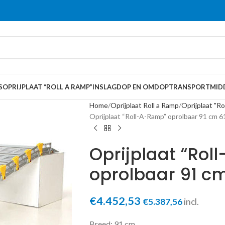
S
OPRIJPLAAT “ROLL A RAMP”
INSLAGDOP EN OMDOP
TRANSPORTMID
Home
Oprijplaat Roll a Ramp
Oprijplaat "R
Oprijplaat “Roll-A-Ramp” oprolbaar 91 cm 6
Oprijplaat “Ro
oprolbaar 91 c
€
4.452,53
€
5.387,56
incl.
Breed: 91 cm