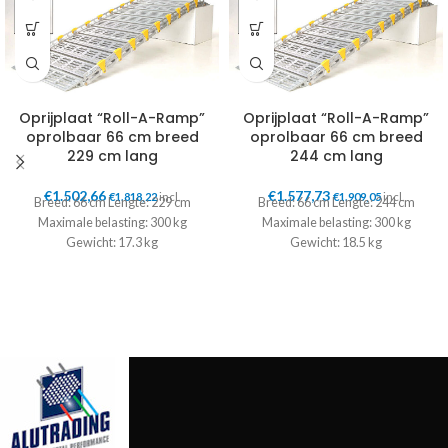
Oprijplaat “Roll-A-Ramp”
Oprijplaat “Roll-A-Ramp”
oprolbaar 66 cm breed
oprolbaar 66 cm breed
229 cm lang
244 cm lang
€
1.502,66
€
1.577,73
€
1.818,22
incl.
€
1.909,05
incl.
Breed: 66 cm Lengte: 229 cm
Breed: 66 cm Lengte: 244 cm
Maximale belasting: 300 kg
Maximale belasting: 300 kg
Gewicht: 17.3 kg
Gewicht: 18.5 kg