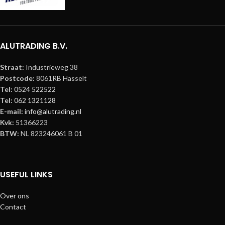
ALUTRADING B.V.
Straat:
Industrieweg 38
Postcode:
8061RB Hasselt
Tel:
0524 522522
Tel:
062 1321128
E-mail:
info@alutrading.nl
Kvk:
51366223
BTW:
NL 823246061 B 01
USEFUL LINKS
Over ons
Contact