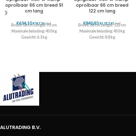
oprolbaar 66 cm breed 91
oprolbaar 66 cm breed
cm lang
122 cm lang
€
634,10
€
840,83
€
767,26
incl.
€
1.017,41
incl.
Breed: 66 cm Lengte: 91 cm
Breed: 66 cm Lengte: 122 cm
Maximale belasting: 450 kg
Maximale belasting: 450 kg
Gewicht: 6.3 kg
Gewicht: 8.8 kg
ALUTRADING B.V.