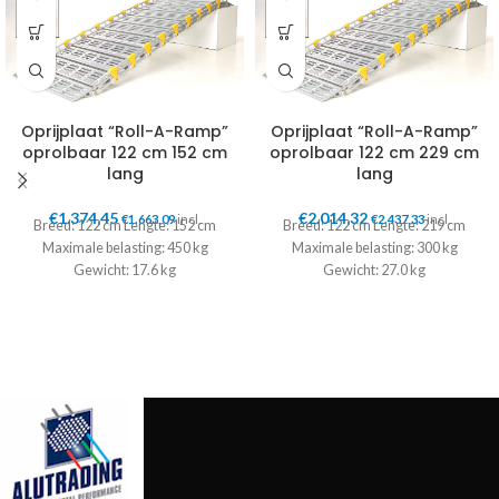
Oprijplaat “Roll-A-Ramp”
Oprijplaat “Roll-A-Ramp”
oprolbaar 122 cm 152 cm
oprolbaar 122 cm 229 cm
lang
lang
€
1.374,45
€
2.014,32
€
1.663,09
incl.
€
2.437,33
incl.
Breed: 122 cm Lengte: 152 cm
Breed: 122 cm Lengte: 219 cm
Maximale belasting: 450 kg
Maximale belasting: 300 kg
Gewicht: 17.6 kg
Gewicht: 27.0 kg