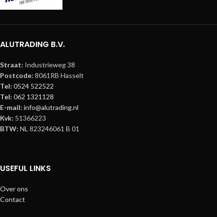
ALUTRADING B.V.
Straat:
Industrieweg 38
Postcode:
8061RB Hasselt
Tel:
0524 522522
Tel:
062 1321128
E-mail:
info@alutrading.nl
Kvk:
51366223
BTW:
NL 823246061 B 01
USEFUL LINKS
Over ons
Contact