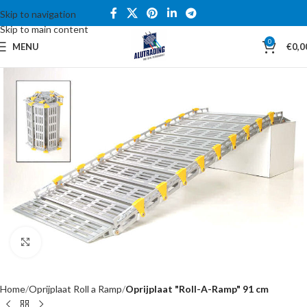
Skip to navigation
Skip to main content
0
MENU
€
0,0
Click to enlarge
Home
Oprijplaat Roll a Ramp
Oprijplaat "Roll-A-Ramp" 91 cm