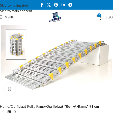
Skip to navigation
Skip to main content
0
MENU
€
0,0
Click to enlarge
Home
Oprijplaat Roll a Ramp
Oprijplaat "Roll-A-Ramp" 91 cm