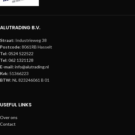
ALUTRADING B.V.
Straat:
Industrieweg 38
Postcode:
8061RB Hasselt
Tel:
0524 522522
Tel:
062 1321128
E-mail:
info@alutrading.nl
Kvk:
51366223
BTW:
NL 823246061 B 01
USEFUL LINKS
Over ons
Contact