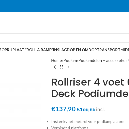
S
OPRIJPLAAT “ROLL A RAMP”
INSLAGDOP EN OMDOP
TRANSPORTMID
Home
Podium
Podiumdelen + accessoires
Rollriser 4 voe
Deck Podiumde
€
137,90
€
166,86
incl.
Insteekvoet met rol voor podiumplatform
Verbindt 4 platforms