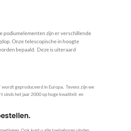
nze podiumelementen zijn er verschillende
agdop. Onze telescopische in hoogte
 worden bepaald. Deze is uiteraard
GT wordt geproduceerd in Europa. Tevens zijn we
t sinds het jaar 2000 op hoge kwaliteit en
estellen.
fmetingen. Ook kunt u alle toebehoren vinden