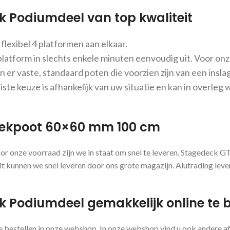
ck Podiumdeel van top kwaliteit
flexibel 4 platformen aan elkaar.
 platform in slechts enkele minuten eenvoudig uit. Voor o
n er vaste, standaard poten die voorzien zijn van een insl
ste keuze is afhankelijk van uw situatie en kan in overleg
teekpoot 60×60 mm 100 cm
oor onze voorraad zijn we in staat om snel te leveren. Stagedeck 
t kunnen we snel leveren door ons grote magazijn. Alutrading lever
k Podiumdeel gemakkelijk online te b
e bestellen in onze webshop. In onze webshop vind u ook andere a