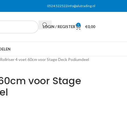
0524 522522
info@alutrading.nl
0
LOGIN / REGISTER
€
0,00
DELEN
Rollriser 4 voet 60cm voor Stage Deck Podiumdeel
t 60cm voor Stage
el