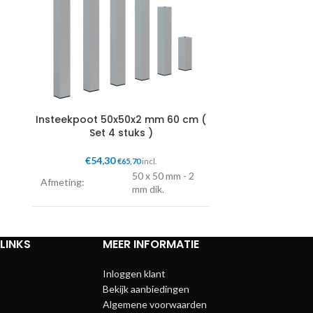
Insteekpoot 50x50x2 mm 60 cm (
Insteekpoot
Set 4 stuks )
Se
€
54,30
€
5
€
65,70
incl.
50 x 50 mm - 2
Afmeting:
Afmeting:
mm dik.
Lengte:
60 cm.
Lengte:
LINKS
MEER INFORMATIE
Voet:
Dikke PVC dop.
Voet:
Inloggen klant
Bekijk aanbiedingen
Algemene voorwaarden