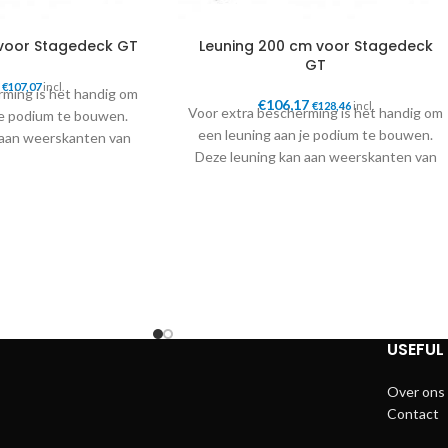
 voor Stagedeck GT
Leuning 200 cm voor Stagedeck
GT
€
107,07
incl.
rming is het handig om
€
106,17
€
128,46
incl.
Voor extra bescherming is het handig om
je podium te bouwen.
een leuning aan je podium te bouwen.
 aan weerskanten van
Deze leuning kan aan weerskanten van
eplaatst worden.
het podium geplaatst worden.
1000 x 1100 x
AFMETING
50 mm
2000 x 1100 x
(L/B/H)
50 mm
5,00 kg
GEWICHT
7,50 kg
USEFUL 
Over ons
Contact