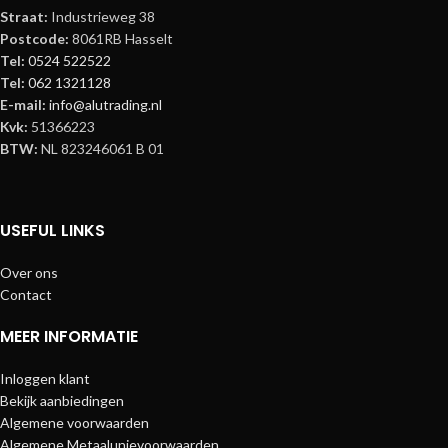
Straat:
Industrieweg 38
Postcode:
8061RB Hasselt
Tel:
0524 522522
Tel:
062 1321128
E-mail:
info@alutrading.nl
Kvk:
51366223
BTW:
NL 823246061 B 01
USEFUL LINKS
Over ons
Contact
MEER INFORMATIE
Inloggen klant
Bekijk aanbiedingen
Algemene voorwaarden
Algemene Metaalunievoorwaarden