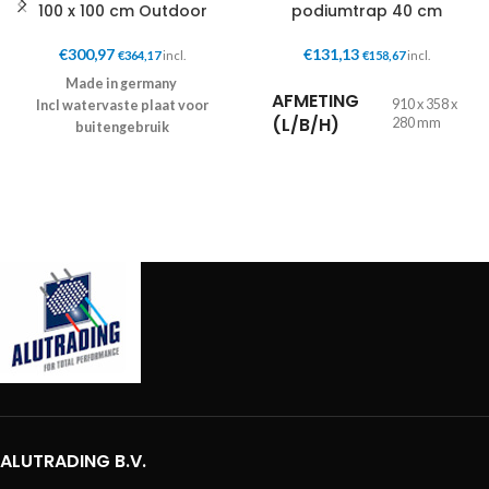
100 x 100 cm Outdoor
podiumtrap 40 cm
€
300,97
€
131,13
€
364,17
incl.
€
158,67
incl.
Made in germany
AFMETING
910 x 358 x
Incl watervaste plaat voor
(L/B/H)
280 mm
buitengebruik
afmeting: 100 x 100 cm
belasting: 750kg/m2
GEWICHT
9,10 kg
tuv gekeurd met 1,7
veiligheidsfactor
Geschikt voor poten 60 x 60 x 4
mm
eigen gewicht : 17,50 kg
incl bevestigingsmaterialen
excl poten
PRIJS OP AANVRAAG
ALUTRADING B.V.