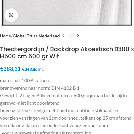
Click to enlarge
Home
Global Truss Nederland
Theatergordijn / Backdrop Akoestisch B300 x
H500 cm 600 gr Wit
€
288,31
€
348,86
incl.
materiaal: 100% katoen
brandwerend naar norm: DIN 4102 B 1
Gewicht: 2 Lagen Bühnenmolton ca. 600gr./qm aan beide zijden
geruwd -niet licht doorlatend
bovenzijde: verstevigd met band met dubbele stiknaad en
voorzien van ringen van 2cm doorsnee , telkens op 25 cm afstand
van elkaar zijkanten en onderkant voorzien van zoom
, voor uw gewenste afmeting zie rechterzijde.