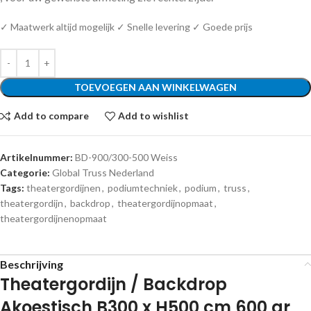
✓ Maatwerk altijd mogelijk ✓ Snelle levering ✓ Goede prijs
TOEVOEGEN AAN WINKELWAGEN
Add to compare
Add to wishlist
Artikelnummer:
BD-900/300-500 Weiss
Categorie:
Global Truss Nederland
Tags:
theatergordijnen
,
podiumtechniek
,
podium
,
truss
,
theatergordijn
,
backdrop
,
theatergordijnopmaat
,
theatergordijnenopmaat
Beschrijving
Theatergordijn / Backdrop
Akoestisch B300 x H500 cm 600 gr