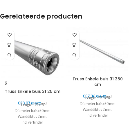
Gerelateerde producten
Truss Enkele buis 31 350
cm
Truss Enkele buis 31 25 cm
€
57,36
€
69,40
incl.
Lengte : 350 cm
€
33,07
€
40,02
incl.
Diameter buis : 50 mm
Lengte : 25 cm
Wanddikte : 2 mm.
Diameter buis : 50 mm
incl verbinder
Wanddikte : 2 mm.
Incl verbinder