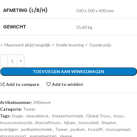
AFMETING (L/B/H)
500 x 500 x 400 mm
GEWICHT
35,63 kg
✓ Maatwerk altijd mogelijk ✓ Snelle levering ✓ Goede prijs
TOEVOEGEN AAN WINKELWAGEN
Add to compare
Add to wishlist
Artikelnummer:
34Sleeve
Categorie:
Tower
Tags:
Stage
,
sleeveblock
,
theatertechniek
,
Global Truss
,
truss
,
trussconstructie
,
litecrafttruss
,
hijsen
,
trusscirkel
,
theater
,
outrigger
,
podiumtechniek
,
Tower
,
podium
,
trusslift
,
trussopmaat
,
grounsupport
,
evenementen
,
sleeve