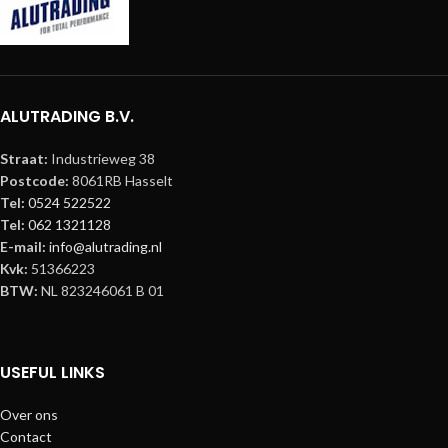
ALUTRADING B.V.
Straat:
Industrieweg 38
Postcode:
8061RB Hasselt
Tel:
0524 522522
Tel:
062 1321128
E-mail:
info@alutrading.nl
Kvk:
51366223
BTW:
NL 823246061 B 01
USEFUL LINKS
Over ons
Contact