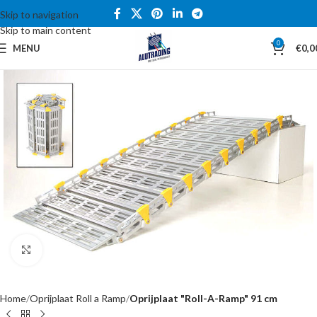
Skip to navigation
Skip to main content
0
MENU
€
0,0
Click to enlarge
Home
Oprijplaat Roll a Ramp
Oprijplaat "Roll-A-Ramp" 91 cm