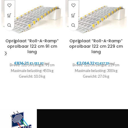
Oprijplaat “Roll-A-Ramp”
Oprijplaat “Roll-A-Ramp”
oprolbaar 122 cm 91 cm
oprolbaar 122 cm 229 cm
lang
lang
€
836,21
€
2.014,32
€
1.011,82
incl.
€
2.437,33
incl.
Breed: 122 cm Lengte: 91 cm
Breed: 122 cm Lengte: 219 cm
Maximale belasting: 450 kg
Maximale belasting: 300 kg
Gewicht: 10.0 kg
Gewicht: 27.0 kg