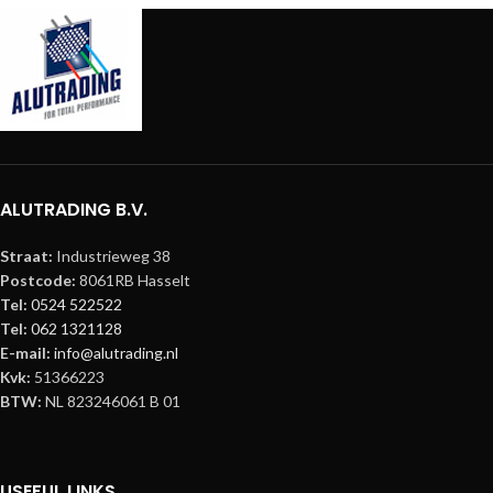
ALUTRADING B.V.
Straat:
Industrieweg 38
Postcode:
8061RB Hasselt
Tel:
0524 522522
Tel:
062 1321128
E-mail:
info@alutrading.nl
Kvk:
51366223
BTW:
NL 823246061 B 01
USEFUL LINKS