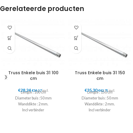
Gerelateerde producten
Truss Enkele buis 31 100
Truss Enkele buis 31 150
cm
cm
€
28,24
€
35,30
€
34,17
incl.
€
42,71
incl.
Lengte : 100 cm
Lengte : 150 cm
Diameter buis : 50 mm
Diameter buis : 50 mm
Wanddikte : 2 mm.
Wanddikte : 2 mm.
Incl verbinder
Incl verbinder