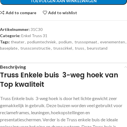
TOEVOEGEN AAN WINKELWAGEN
Add to compare
Add to wishlist
Artikelnummer:
31C30
Categorie:
Enkel Truss 31
Tags:
theater
,
podiumtechniek
,
podium
,
trussopmaat
,
evenementen
,
baseplate
,
trussconstructie
,
trusscirkel
,
truss
,
beursstand
Beschrijving
Truss Enkele buis 3-weg hoek van
Top kwaliteit
Truss Enkele buis 3-weg hoek is door het lichte gewicht zeer
gemakkelijk in gebruik. Deze buizen worden veel gebruikt voor
reclameframes, leuningen, hoekopstellingen en
presentatieschermen. Verder is de Truss enkele buis de ideale
oplossing voor het pipe en drape systeem. Deze Truss buis is