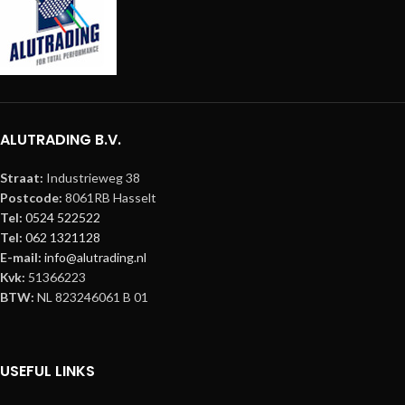
ALUTRADING B.V.
Straat:
Industrieweg 38
Postcode:
8061RB Hasselt
Tel:
0524 522522
Tel:
062 1321128
E-mail:
info@alutrading.nl
Kvk:
51366223
BTW:
NL 823246061 B 01
USEFUL LINKS