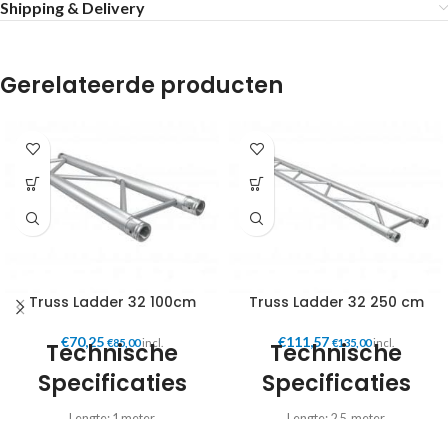
Shipping & Delivery
Gerelateerde producten
Truss Ladder 32 100cm
Truss Ladder 32 250 cm
€
70,25
€
111,57
€
85,00
incl.
€
135,00
incl.
Technische
Technische
Specificaties
Specificaties
Lengte: 1 meter
Lengte: 2.5 meter
Gewicht: 2.5 KG
Gewicht: 5.7 KG