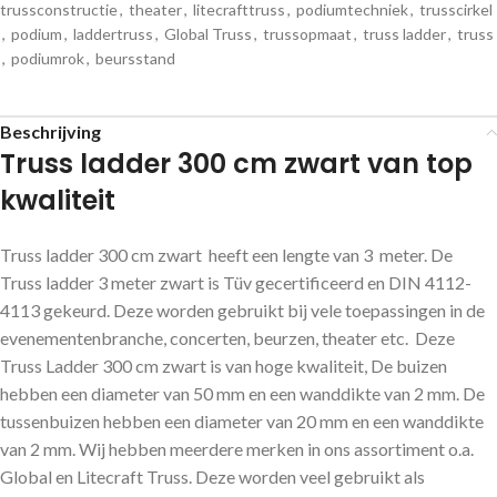
trussconstructie
,
theater
,
litecrafttruss
,
podiumtechniek
,
trusscirkel
,
podium
,
laddertruss
,
Global Truss
,
trussopmaat
,
truss ladder
,
truss
,
podiumrok
,
beursstand
Beschrijving
Truss ladder 300 cm zwart van top
kwaliteit
Truss ladder 300 cm zwart heeft een lengte van 3 meter. De
Truss ladder 3 meter zwart is Tüv gecertificeerd en DIN 4112-
4113 gekeurd. Deze worden gebruikt bij vele toepassingen in de
evenementenbranche, concerten, beurzen, theater etc. Deze
Truss Ladder 300 cm zwart is van hoge kwaliteit, De buizen
hebben een diameter van 50 mm en een wanddikte van 2 mm. De
tussenbuizen hebben een diameter van 20 mm en een wanddikte
van 2 mm. Wij hebben meerdere merken in ons assortiment o.a.
Global en Litecraft Truss. Deze worden veel gebruikt als