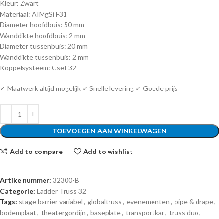
Kleur: Zwart
Materiaal: AIMgSi F31
Diameter hoofdbuis: 50 mm
Wanddikte hoofdbuis: 2 mm
Diameter tussenbuis: 20 mm
Wanddikte tussenbuis: 2 mm
Koppelsysteem: Cset 32
✓ Maatwerk altijd mogelijk ✓ Snelle levering ✓ Goede prijs
TOEVOEGEN AAN WINKELWAGEN
Add to compare
Add to wishlist
Artikelnummer:
32300-B
Categorie:
Ladder Truss 32
Tags:
stage barrier variabel
,
globaltruss
,
evenementen
,
pipe & drape
,
bodemplaat
,
theatergordijn
,
baseplate
,
transportkar
,
truss duo
,