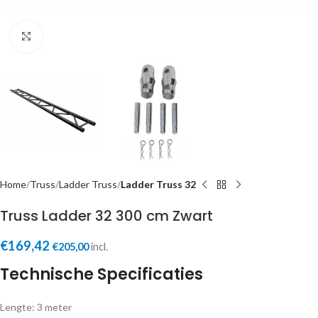
Click to enlarge
Home
Truss
Ladder Truss
Ladder Truss 32
Truss Ladder 32 300 cm Zwart
€
169,42
€
205,00
incl.
Technische Specificaties
Lengte: 3 meter