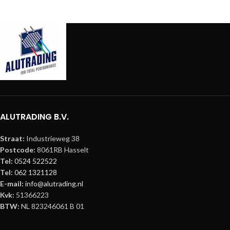
Kleur: Aluminium
Kleur: Aluminium
Materiaal: AIMgSi F31
Materiaal: AIMgSi F31
Afmeting: 1000 x 290 mm
Afmeting: 2500 x 290 mm
Diameter hoofdbuis: 50 mm
Diameter hoofdbuis: 50 mm
Wanddikte hoofdbuis: 2 mm
Wanddikte hoofdbuis: 2 mm
Diameter tussenbuis: 20 mm
Diameter tussenbuis: 20 mm
Wanddikte tussenbuis: 2 mm
Wanddikte tussenbuis: 2 mm
Koppelsysteem: Cset 32
Koppelsysteem: Cset 32
ALUTRADING B.V.
Straat:
Industrieweg 38
Postcode:
8061RB Hasselt
Tel:
0524 522522
Tel:
062 1321128
E-mail:
info@alutrading.nl
Kvk:
51366223
BTW:
NL 823246061 B 01