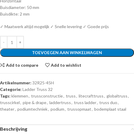
Horizontaal
Buisdiameter: 50 mm
Buisdikte: 2 mm
✓ Maatwerk altijd mogelijk ✓ Snelle levering ✓ Goede prijs
TOEVOEGEN AAN WINKELWAGEN
Add to compare
Add to wishlist
Artikelnummer:
32R25-45H
Categorie:
Ladder Truss 32
Tags:
klemmen
,
trussconstructie
,
truss
,
litecrafttruss
,
globaltruss
,
trusscirkel
,
pipe & drape
,
laddertruss
,
truss ladder
,
truss duo
,
theater
,
podiumtechniek
,
podium
,
trussopmaat
,
bodemplaat staal
Beschrijving