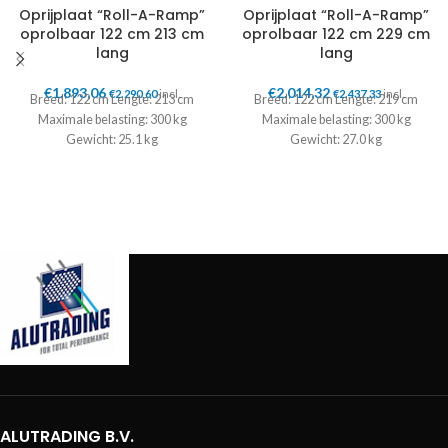
Oprijplaat “Roll-A-Ramp”
Oprijplaat “Roll-A-Ramp”
oprolbaar 122 cm 213 cm
oprolbaar 122 cm 229 cm
lang
lang
€
1.893,06
€
2.014,32
€
2.290,60
incl.
€
2.437,33
incl.
Breed: 122 cm Lengte: 213 cm
Breed: 122 cm Lengte: 219 cm
Maximale belasting: 300 kg
Maximale belasting: 300 kg
Gewicht: 25.1 kg
Gewicht: 27.0 kg
ALUTRADING B.V.