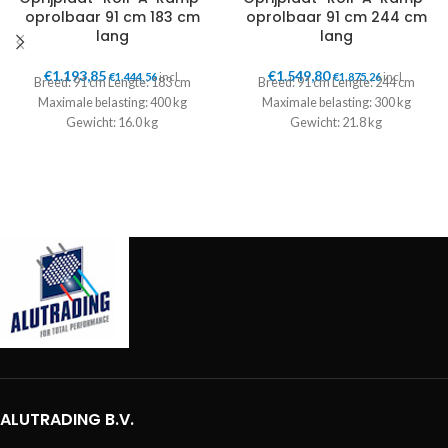
oprolbaar 91 cm 183 cm
oprolbaar 91 cm 244 cm
lang
lang
€
1.193,85
€
1.549,80
€
1.444,56
incl.
€
1.875,26
incl.
Breed: 91 cm Lengte: 183 cm
Breed: 91 cm Lengte: 244 cm
Maximale belasting: 400 kg
Maximale belasting: 300 kg
Gewicht: 16.0 kg
Gewicht: 21.8 kg
ALUTRADING B.V.