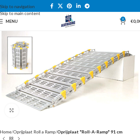
Skip to navigation
Skip to main content
0
MENU
€
0,0
Click to enlarge
Home
Oprijplaat Roll a Ramp
Oprijplaat "Roll-A-Ramp" 91 cm